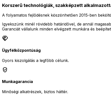
Korszerű technológiák, szakképzett alkalmazott
A folyamatos fejlődésnek köszönhetően 2015-ben beköltöz
Igyekszünk minél rövidebb határidővel, de annál magasab
Garanciát vállalunk minden elvégzett munkára és beépített
handshake
Ügyfélközpontúság
Gyors kiszolgálás a legfőbb célunk.
verified_user
Munkagarancia
Minőségi alkatrészek, biztos háttér.