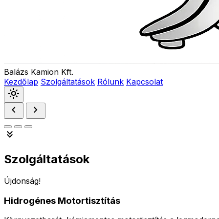
Balázs Kamion Kft.
Kezdőlap
Szolgáltatások
Rólunk
Kapcsolat
light_mode
chevron_left
chevron_right
keyboard_double_arrow_down
Szolgáltatások
Újdonság!
Hidrogénes Motortisztítás