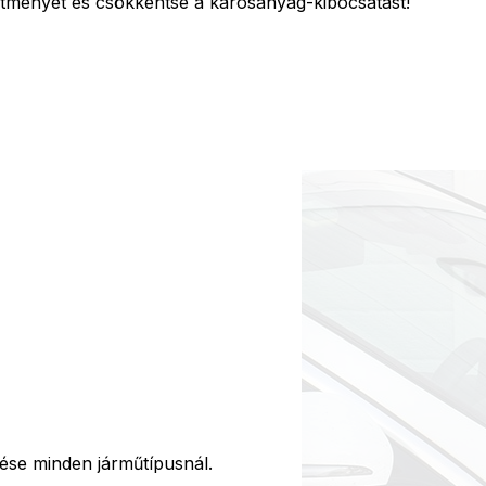
ítményét és csökkentse a károsanyag-kibocsátást!
tése minden járműtípusnál.