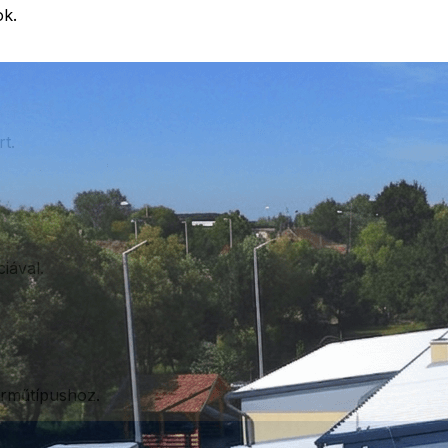
ok.
rt.
iával.
árműtípushoz.