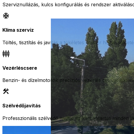
Szerviznullázás, kulcs konfigurálás és rendszer aktiválás
ac_unit
Klíma szerviz
Töltés, tisztítás és javítás a tökéletes utastér hőmérsékleté
settings_input_component
Vezérléscsere
Benzin- és dízelmotorok precíziós vezérlés cseréje garanc
construction
Szélvédőjavítás
Professzionális szélvédő javítás és karbantartás minden j