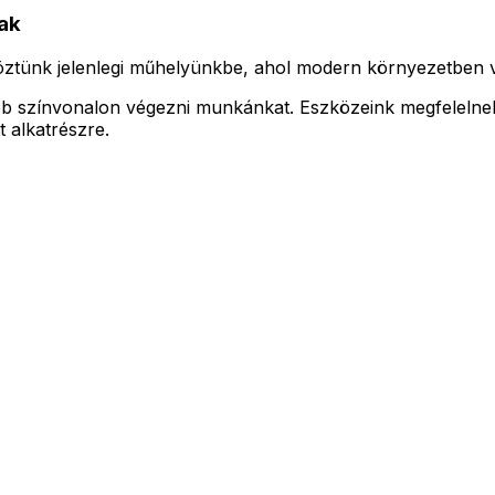
ak
tünk jelenlegi műhelyünkbe, ahol modern környezetben vár
b színvonalon végezni munkánkat. Eszközeink megfelelnek 
 alkatrészre.