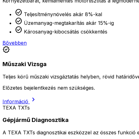
Környezetbarát, kémiamentes motortisztítás a legmoderne
check_circle
Teljesítménynövelés akár 8%-kal
check_circle
Üzemanyag-megtakarítás akár 15%-ig
check_circle
Károsanyag-kibocsátás csökkentés
Bővebben
verified
Műszaki Vizsga
Teljes körű műszaki vizsgáztatás helyben, rövid határidőve
Előzetes bejelentkezés nem szükséges.
chevron_right
Információ
TEXA TXTs
Gépjármű Diagnosztika
A TEXA TXTs diagnosztikai eszközzel az összes funkció el