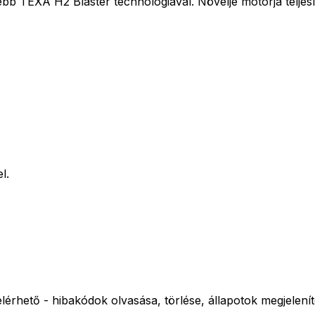
bb TEXA H2 Blaster technológiával. Növelje motorja teljes
l.
érhető - hibakódok olvasása, törlése, állapotok megjelení